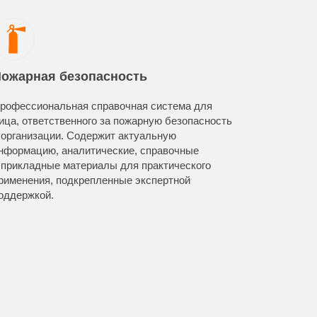
ожарная безопасность
Эколог
рофессиональная справочная система для
Уникальн
ица, ответственного за пожарную безопасность
система д
 организации. Содержит актуальную
окружающ
нформацию, аналитические, справочные
актуальн
 прикладные материалы для практического
информац
рименения, подкрепленные экспертной
с госорга
оддержкой.
поддержку