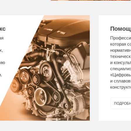
кс
Помощн
ая
Профессио
которая с
х,
нормативн
техническ
цию
и консуль
специали
.
«Цифровы
и сплавов
конструкт
ПОДРОБ