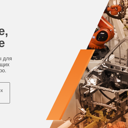
е,
е
ы для
ющих
ро.
ых