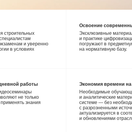
Освоение современн
ия строительных
Эксклюзивные материа
 специалистам
и практике цифровизац
 экзаменам и уверенно
погружают в предметну
гии в условиях
на нормативную базу.
едневной работы
Экономия времени на
видеосеминары
Необходимые обучающи
воляют не только
и аналитические матер
к применять знания
системе — без необход
с разрозненными источ
актуализируется в соот
и обновлениями отрасл