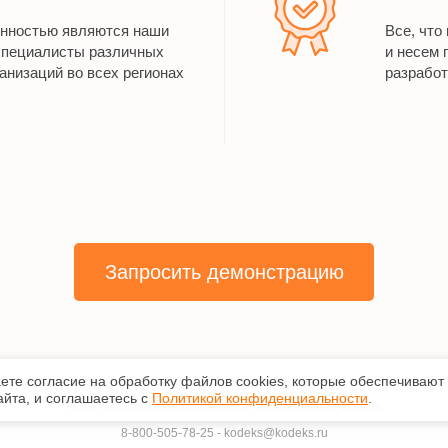
енностью являются наши
Все, что
специалисты различных
и несем 
анизаций во всех регионах
разработ
Запросить демонстрацию
аете согласие на обработку файлов сооkiеs, которые обеспечивают
лгородской области ИП Батурин
,
2026
. Исключительные авторские и смежны
йта, и соглашаетесь с
Политикой конфиденциальности
.
Политика конфиденциальности персональных данных
8-800-505-78-25
-
kodeks@kodeks.ru