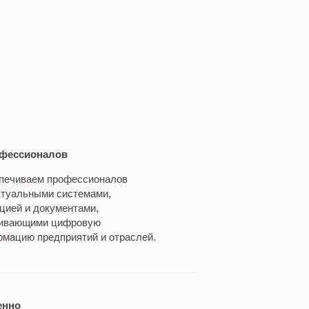
фессионалов
печиваем профессионалов
ктуальными системами,
ией и документами,
ивающими цифровую
мацию предприятий и отраслей.
енно