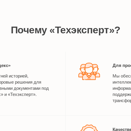
Почему «Техэксперт»?
декс»
Для про
тней историей,
Мы обес
ровые решения для
интелле
ивными документами под
информац
» и «Техэксперт».
поддерж
трансфор
Качеств