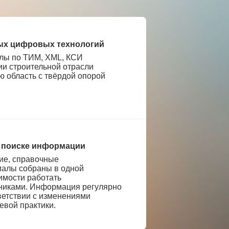
ых цифровых технологий
лы по ТИМ, XML, КСИ
ии строительной отрасли
ю область с твёрдой опорой
 поиске информации
е, справочные
иалы собраны в одной
имости работать
никами. Информация регулярно
ветствии с изменениями
евой практики.