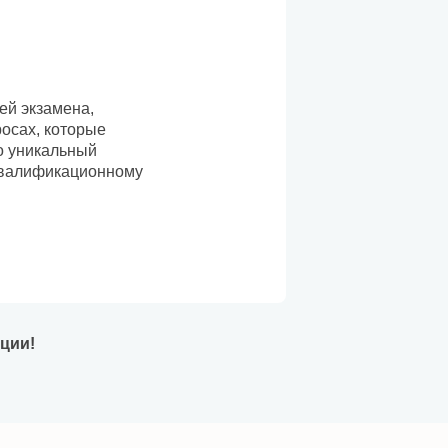
ей экзамена,
росах, которые
о уникальный
 квалификационному
ации!