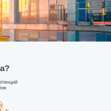
ма?
етенций
тик