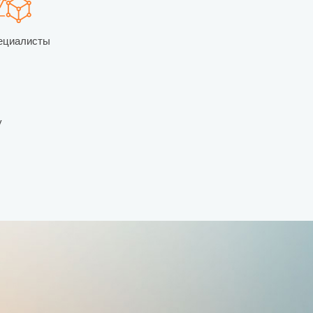
ециалисты
у